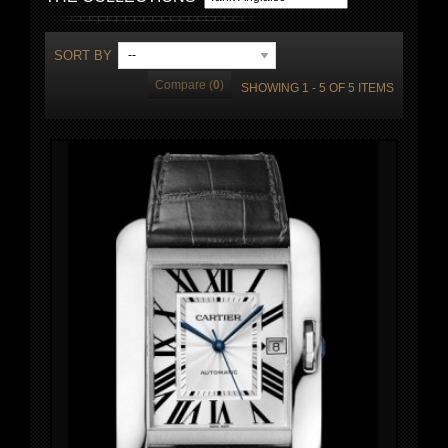
SORT BY
--
Compare (
0
)
SHOWING 1 - 5 OF 5 ITEMS